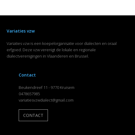
Variaties vzw
Variaties vzw is een koepelorganisatie voor dialecten en oraal
erfgoed. Deze vzw verenigt de lokale en regionale
dialectverenigingen in Vlaanderen en Brussel.
Contact
Beukendreef 11 - 9770 Kruisem
0478657985
variatiesvzwdialect@gmail.com
CONTACT