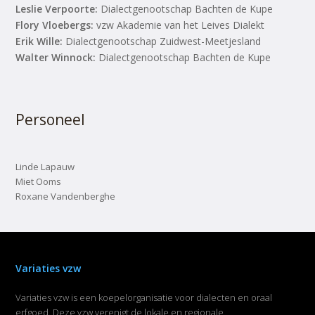
Leslie Verpoorte:
Dialectgenootschap Bachten de Kupe
Flory Vloebergs:
vzw Akademie van het Leives Dialekt
Erik Wille:
Dialectgenootschap Zuidwest-Meetjesland
Walter Winnock:
Dialectgenootschap Bachten de Kupe
Personeel
Linde Lapauw
Miet Ooms
Roxane Vandenberghe
Variaties vzw
Variaties vzw is een koepelorganisatie voor dialecten en oraal
erfgoed. Deze vzw verenigt de lokale en regionale