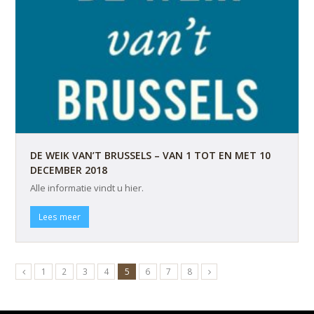
DE WEIK VAN’T BRUSSELS – VAN 1 TOT EN MET 10
DECEMBER 2018
Alle informatie vindt u hier.
Lees meer
1
2
3
4
5
6
7
8