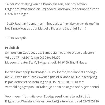
14u50: Voorstelling van de Praatvaliezen, een project van
Erfgoedcel Waasland en Erfgoedcel Land van Dendermonde voor
OKAN-leerlingen
15u20: Reynartfragmenten in het dialect: “
Van Reinaert en de raaf
” in
het Sinnekloases door Marcella Piessens (naar Jef Burm)
15u30: receptie
Praktisch
Symposium ‘Zooëgezeed. Symposium over de Wase dialecten’
Vrijdag 17 mei 2019, van 9u30 tot 16u00
Museumtheater SteM, Zwijgershoek 14, 9100 Sint-Niklaas.
De deelnameprijs bedraagt 15 euro. Inschrijven kan tot zondag 5
mei 2019 via bibpubliekswerking@sint-niklaas.be. De inschrijving
is pas definitief na betaling op BE15 0910 1703 3330, met
vermelding ‘Symposium Talen’, je naam en organisatie/gemeente).
Voor meer informatie over Zooëgezeed kan je terecht bij de
Erfgoedcel Waasland via erfgoedcel@interwaas.be of 03/7805210