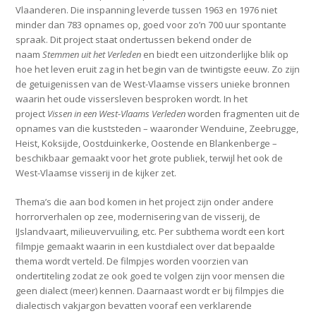
Vlaanderen. Die inspanning leverde tussen 1963 en 1976 niet
minder dan 783 opnames op, goed voor zo’n 700 uur spontante
spraak. Dit project staat ondertussen bekend onder de
naam
Stemmen uit het Verleden
en biedt een uitzonderlijke blik op
hoe het leven eruit zag in het begin van de twintigste eeuw. Zo zijn
de getuigenissen van de West-Vlaamse vissers unieke bronnen
waarin het oude vissersleven besproken wordt. In het
project
Vissen in een West-Vlaams Verleden
worden fragmenten uit de
opnames van die kuststeden – waaronder Wenduine, Zeebrugge,
Heist, Koksijde, Oostduinkerke, Oostende en Blankenberge –
beschikbaar gemaakt voor het grote publiek, terwijl het ook de
West-Vlaamse visserij in de kijker zet.
Thema’s die aan bod komen in het project zijn onder andere
horrorverhalen op zee, modernisering van de visserij, de
IJslandvaart, milieuvervuiling, etc. Per subthema wordt een kort
filmpje gemaakt waarin in een kustdialect over dat bepaalde
thema wordt verteld. De filmpjes worden voorzien van
ondertiteling zodat ze ook goed te volgen zijn voor mensen die
geen dialect (meer) kennen. Daarnaast wordt er bij filmpjes die
dialectisch vakjargon bevatten vooraf een verklarende