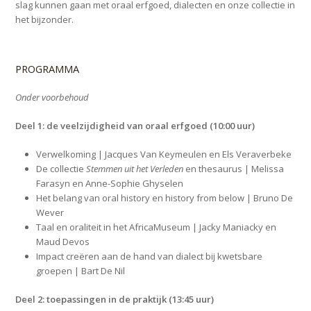
slag kunnen gaan met oraal erfgoed, dialecten en onze collectie in
het bijzonder.
PROGRAMMA
Onder voorbehoud
Deel 1: de veelzijdigheid van oraal erfgoed (10:00 uur)
Verwelkoming | Jacques Van Keymeulen en Els Veraverbeke
De collectie
Stemmen uit het Verleden
en thesaurus | Melissa
Farasyn en Anne-Sophie Ghyselen
Het belang van oral history en history from below | Bruno De
Wever
Taal en oraliteit in het AfricaMuseum | Jacky Maniacky en
Maud Devos
Impact creëren aan de hand van dialect bij kwetsbare
groepen | Bart De Nil
Deel 2: toepassingen in de praktijk (13:45 uur)