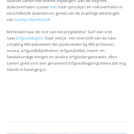
daarom samen met enkele vrijwilligers aan de slag met
dialectverhalen. Luister
hier
naar sprookjes en volksverhalen in
verschillende dialecten en geniet van de prachtige tekeningen
van
Saartje Steenhoudt
.
Benieuwd naar de rest van het programma? Surf dan snel
naar
Erfgoeddag.be
. Daar vind je een overzicht van de naar
schatting 600 activiteiten die plaatsvinden bij 800 archieven,
musea, erfgoedbibliotheken, erfgoedcellen, heem- en
familiekundige kringen en andere erfgoedorganisaties. Alles
samen goed voor een gevarieerd Erfgoeddagprogramma dat nog
steeds in beweging is.