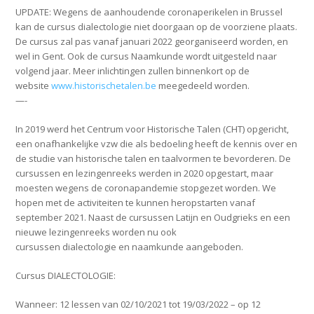
UPDATE: Wegens de aanhoudende coronaperikelen in Brussel
kan de
cursus
dialectologie
niet doorgaan op de voorziene plaats.
De cursus zal pas vanaf januari 2022 georganiseerd worden, en
wel in Gent. Ook de
cursus
Naamkunde wordt uitgesteld naar
volgend jaar. Meer inlichtingen zullen binnenkort op de
website
www.historischetalen.be
meegedeeld worden.
—-
In 2019 werd het
Centrum voor Historische Talen
(CHT) opgericht,
een onafhankelijke vzw die als bedoeling heeft de kennis over en
de studie van historische talen en taalvormen te bevorderen. De
cursussen en lezingenreeks werden in 2020 opgestart, maar
moesten wegens de coronapandemie stopgezet worden. We
hopen met de activiteiten te kunnen heropstarten vanaf
september 2021. Naast de cursussen
Latijn
en
Oudgrieks
en een
nieuwe
lezingenreeks
worden nu ook
cursussen
dialectologie
en
naamkunde
aangeboden.
Cursus DIALECTOLOGIE:
Wanneer: 12 lessen van 02/10/2021 tot 19/03/2022 – op 12