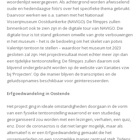
woordenlijst weergegeven. Als achtergrond worden afwisselend
oude en hedendaagse foto’s over het specifieke thema gebruikt.
Daarvoor werken we o.a. samen met het Nationaal
Visserijmuseum Oostduinkerke (NAVIGO). De filmpjes zullen
binnenkort ook te zien zijn in de digitale tour van NAVIGO. Die
digitale tour is tot stand gekomen omwille van grote verbouwingen
in het museum – het is de bedoeling om het skelet van potvis
Valentijn tentoon te stellen – waardoor het museum tot 2023
gesloten zal zijn. Het projectresultaat moet echter meer zijn dan
een tijdelijke tentoonstelling. De filmpjes zullen daarom ook
blijvend ondergebracht worden op de website van Variaties vzw
bij ‘Projecten’. Op die manier blijven de transcripties en de
geluidsopnames beschikbaar voor geïnteresseerden.
Erfgoedwandeling in Oostende
Het project ging in ideale omstandigheden doorgaan in de vorm
van een fysieke tentoonstelling waarrond er een studiedag
georganiseerd zou worden met een lezingen, verhalen, een quiz,
enz. Door de coronacrisis is dat niet langer mogelijk, maar als
alternatief is er een Erfgoedwandeling gemaakt die het
visserijverleden op een soortgelijke manier centraal stelt. Tijdens