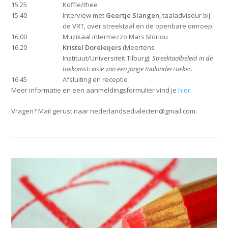
15.25
Koffie/thee
15.40
Interview met
Geertje Slangen
, taaladviseur bij
de VRT, over streektaal en de openbare omroep.
16.00
Muzikaal intermezzo Mars Moriou
16.20
Kristel Doreleijers
(Meertens
Instituut/Universiteit Tilburg):
Streektaalbeleid in de
toekomst: visie van een jonge taalonderzoeker.
16.45
Afsluiting en receptie
Meer informatie en een aanmeldingsformulier vind je
hier
.
Vragen? Mail gerust naar nederlandsedialecten@gmail.com.