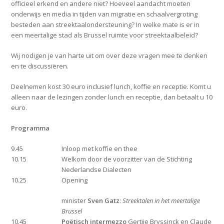
officieel erkend en andere niet? Hoeveel aandacht moeten
onderwijs en media in tijden van migratie en schaalvergroting
besteden aan streektaalondersteuning? In welke mate is er in
een meertalige stad als Brussel ruimte voor streektaalbeleid?
Wij nodigen je van harte uit om over deze vragen mee te denken
en te discussiëren.
Deelnemen kost 30 euro inclusief lunch, koffie en receptie. Komt u
alleen naar de lezingen zonder lunch en receptie, dan betaalt u 10
euro.
Programma
9.45
Inloop met koffie en thee
10.15
Welkom door de voorzitter van de Stichting
Nederlandse Dialecten
10.25
Opening
minister
Sven Gatz
:
Streektalen in het meertalige
Brussel
10.45
Poëtisch intermezzo
Gertjie Bryssinck en Claude