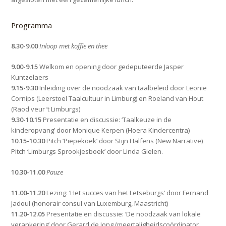
Programma
8.30-9.00
Inloop met koffie en thee
9.00-9.15
Welkom en opening door gedeputeerde Jasper
Kuntzelaers
9.15-9.30
Inleiding over de noodzaak van taalbeleid door Leonie
Cornips (Leerstoel Taalcultuur in Limburg) en Roeland van Hout
(Raod veur ’t Limburgs)
9.30-10.15
Presentatie en discussie: ‘Taalkeuze in de
kinderopvang’ door Monique Kerpen (Hoera Kindercentra)
10.15-10.30
Pitch ‘Piepekoek’ door Stijn Halfens (New Narrative)
Pitch ‘Limburgs Sprookjesboek’ door Linda Gielen.
10.30-11.00
Pauze
11.00-11.20
Lezing: ‘Het succes van het Letseburgs’ door Fernand
Jadoul (honorair consul van Luxemburg, Maastricht)
11.20-12.05
Presentatie en discussie: ‘De noodzaak van lokale
verankering’ door Gerard de Jong (meertaligheidscoördinator,