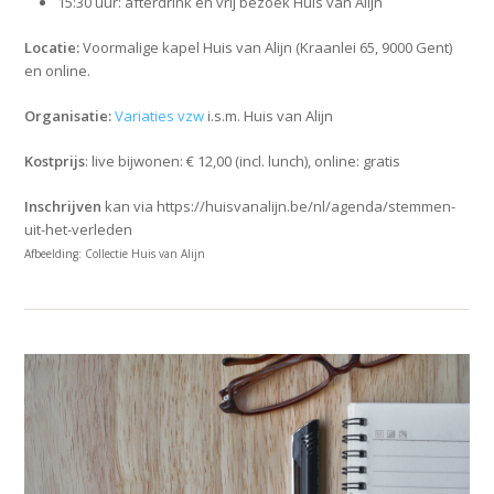
15:30 uur: afterdrink en vrij bezoek Huis van Alijn
Locatie:
Voormalige kapel Huis van Alijn (Kraanlei 65, 9000 Gent)
en online.
Organisatie:
Variaties vzw
i.s.m. Huis van Alijn
Kostprijs
: live bijwonen: € 12,00 (incl. lunch), online: gratis
Inschrijven
kan via https://huisvanalijn.be/nl/agenda/stemmen-
uit-het-verleden
Afbeelding: Collectie Huis van Alijn