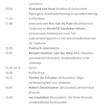
Lammens
10.50
Roeland van Hout
(Radboud Universiteit
Nijmegen):
Streektaalerkenning en spraakverwarring.
11.20
Koffie/thee
11.40
Interview met
Kris Van de Poel
(Nederlandse
Taalunie) en
Reinhild Vandekerckhove
(Universiteit Antwerpen) over het
taalvariatierapport en het streektaalbeleid van
de Taalunie
12.00
Poëtisch intermezzo
12.05
Mirjam Günther-van der Meij
(NHL-Stenden,
Leeuwarden/Emmen):
Streektaalbeleid in het
onderwijs.
12.45-14.15
lunch
14.00
koffie/thee
14.15
Helder De Schutter
(KULeuven):
Talige
rechtvaardigheid voor dialecten
14.45
Robert Delathouwer
(Brusseleir):
een kort lesje
Brussels.
15.00
Jan Hautekiet
(Brusseleir):
183 tinten Brussels:
streektaalbeleid bij Brusseleir
.