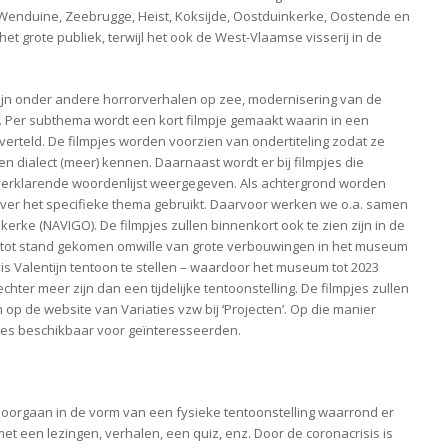
enduine, Zeebrugge, Heist, Koksijde, Oostduinkerke, Oostende en
 grote publiek, terwijl het ook de West-Vlaamse visserij in de
zijn onder andere horrorverhalen op zee, modernisering van de
 etc. Per subthema wordt een kort filmpje gemaakt waarin in een
verteld. De filmpjes worden voorzien van ondertiteling zodat ze
n dialect (meer) kennen. Daarnaast wordt er bij filmpjes die
 verklarende woordenlijst weergegeven. Als achtergrond worden
er het specifieke thema gebruikt. Daarvoor werken we o.a. samen
rke (NAVIGO). De filmpjes zullen binnenkort ook te zien zijn in de
 is tot stand gekomen omwille van grote verbouwingen in het museum
vis Valentijn tentoon te stellen – waardoor het museum tot 2023
echter meer zijn dan een tijdelijke tentoonstelling. De filmpjes zullen
p de website van Variaties vzw bij ‘Projecten’. Op die manier
ames beschikbaar voor geïnteresseerden.
doorgaan in de vorm van een fysieke tentoonstelling waarrond er
 een lezingen, verhalen, een quiz, enz. Door de coronacrisis is