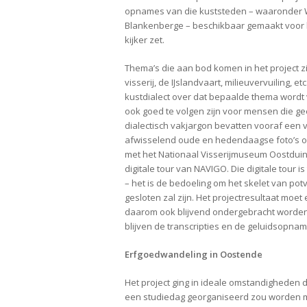
opnames van die kuststeden – waaronder W
Blankenberge – beschikbaar gemaakt voor het
kijker zet.
Thema’s die aan bod komen in het project 
visserij, de IJslandvaart, milieuvervuiling,
kustdialect over dat bepaalde thema wordt 
ook goed te volgen zijn voor mensen die gee
dialectisch vakjargon bevatten vooraf een
afwisselend oude en hedendaagse foto’s ov
met het Nationaal Visserijmuseum Oostduinke
digitale tour van NAVIGO. Die digitale tour
– het is de bedoeling om het skelet van pot
gesloten zal zijn. Het projectresultaat moet 
daarom ook blijvend ondergebracht worden o
blijven de transcripties en de geluidsopn
Erfgoedwandeling in Oostende
Het project ging in ideale omstandigheden 
een studiedag georganiseerd zou worden met