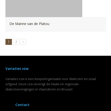
De Manne van de Platou
1
2
Variaties vzw
Variaties vzw is een koepelorganisatie voor dialecten en oraal
erfgoed. Deze vzw verenigt de lokale en regionale
dialectverenigingen in Vlaanderen en Brussel.
Contact