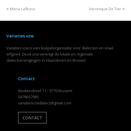
Mena Lafkioui
Veronique De Tier
Variaties vzw
Variaties vzw is een koepelorganisatie voor dialecten en oraal
erfgoed. Deze vzw verenigt de lokale en regionale
dialectverenigingen in Vlaanderen en Brussel.
Contact
Beukendreef 11 - 9770 Kruisem
0478657985
variatiesvzwdialect@gmail.com
CONTACT