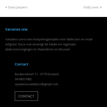
Dany Jaspers
Eddy Levis
Variaties vzw
Variaties vzw is een koepelorganisatie voor dialecten en oraal
erfgoed. Deze vzw verenigt de lokale en regionale
dialectverenigingen in Vlaanderen en Brussel.
Contact
Beukendreef 11 - 9770 Kruisem
0478657985
variatiesvzwdialect@gmail.com
CONTACT