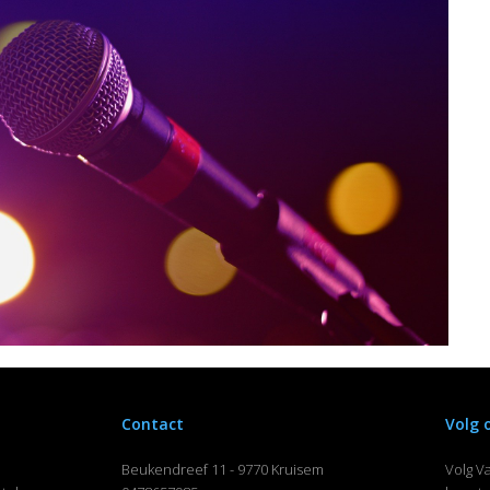
Contact
Volg 
Beukendreef 11 - 9770 Kruisem
Volg V