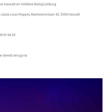
eke Hasselt en Veldeke Bels(j) Limburg
(aula Louis Roppe), Martelarenlaan 42, 3500 Hasselt
9/35 64 20
je steeds terug via