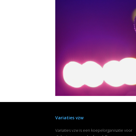
Variaties vzw
Variaties vzw is een koepelorganisatie voor