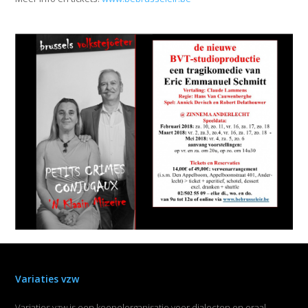
Variaties vzw
Variaties vzw is een koepelorganisatie voor dialecten en oraal