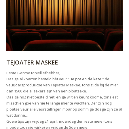
TEJOATER MASKEE
Beste Gentse tonielliefhebber,
Oas ge al koarten besteld hêt veur “
De pot en de ketel
” de
veurjoarsproduucse van Tejoater Maskee, tons zijde bij de mier
dan 150
0 die al zekers zijn van een ploatseke.
Oas ge nog niet besteld hêt, en ge wilt en keunt koome, tons est
misschien goe van nie te lange mier te wachten. Der zijn nog
ploatse veur alle veurstellingen moar op sommige doage zijn ze al
wat dunne…
Goeie tips zijn vrijdag 21 april, moandag den ieste meie (tons
moede toch nie wirke) en vrijdag de 5den meie.