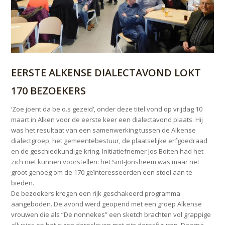
EERSTE ALKENSE DIALECTAVOND LOKT
170 BEZOEKERS
‘Zoe joent da be o.s gezeid’, onder deze titel vond op vrijdag 10
maart in Alken voor de eerste keer een dialectavond plaats. Hij
was het resultaat van een samenwerking tussen de Alkense
dialectgroep, het gemeentebestuur, de plaatselijke erfgoedraad
en de geschiedkundige kring. Initiatiefnemer Jos Boiten had het
zich niet kunnen voorstellen: het Sint-Jorisheem was maar net
groot genoeg om de 170 geïnteresseerden een stoel aan te
bieden.
De bezoekers kregen een rijk geschakeerd programma
aangeboden. De avond werd geopend met een groep Alkense
vrouwen die als “De nonnekes” een sketch brachten vol grappige