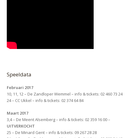
Speeldata
Februari 2017
10, 11, 12 – De Zandloper Wemmel – info & tickets: 02 460 73 24
24 – CC Ukkel – info & tickets: 02 374 64 84
Maart 2017
3,4 – De Meent Alsemberg – info & tickets: 02 359 16 00 –
UITVERKOCHT
25 – De Minard Gent – info & tickets: 09 267 28 28