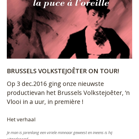
BRUSSELS VOLKSTEJOÊTER ON TOUR!
Op 3 dec.2016 ging onze nieuwste
productievan het Brussels Volkstejoêter, ‘n
Vlooi in a uur, in première !
Het verhaal
Je man is jarenlang een viriele minnaar geweest en ineens is hij
uitgedroogd.