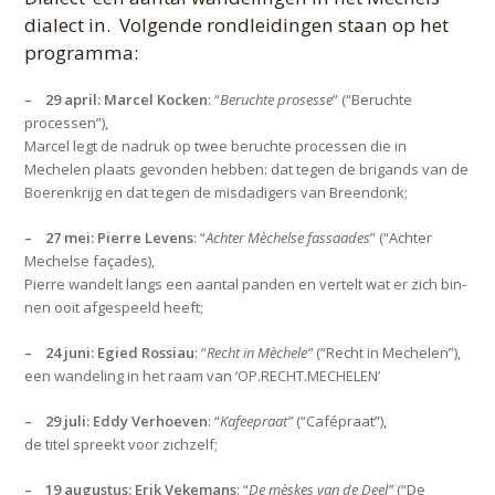
dialect in. Volgende rondleidingen staan op het
programma:
– 29 april: Marcel Kocken
: “
Beruchte prosesse
” (“Beruchte
processen”),
Marcel legt de nadruk op twee beruchte processen die in
Mechelen plaats gevonden hebben: dat tegen de brigands van de
Boerenkrijg en dat tegen de misdadigers van Breendonk;
– 27 mei: Pierre Levens
: “
Achter Mèchelse fassaades
” (“Achter
Mechelse façades),
Pierre wandelt langs een aantal panden en vertelt wat er zich bin­
nen ooit afgespeeld heeft;
– 24 juni: Egied Rossiau
: “
Recht in Mèchele”
(“Recht in Mechelen”),
een wandeling in het raam van ‘OP.RECHT.MECHELEN’
– 29 juli: Eddy Verhoeven
: “
Kafeepraat”
(“Cafépraat”),
de titel spreekt voor zichzelf;
– 19 augustus: Erik Vekemans
: “
De mèskes van de Deel”
(“De