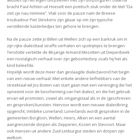
allusies op het eigen dorpsleven met zijn dorpsfiguren. Daarna
bracht Paul Achten uit Hoeselt een poëtisch stuk onder de titel “Da
ziet zje nau nimmee”. Vlak voor de pauze nam de Breese
troubadour Piet Stinckens zijn gitaar op om zijn typische
verstillende luisterliedjes ten gehore te brengen.
Na de pauze zette Jo Billen uit Wellen zich op een barkruk om in
zijn rijke dialecttaal straffe verhalen en spotrijmjes te brengen.
Tenslotte vertelde de 86-jarige Armand Mesotten uit Diepenbeek
een nostalgisch verhaal over zijn geboortedorp zoals hij het als
kind beleefde.
Hopelijk wordt deze meer dan geslaagde dialectavond het begin
van een nieuw verhaal. Met enkele andere liefhebbers van de
streektaal wil Jos Boiten van start gaan met een vereniging die het
opneemt voor de bescherming van het dialect, en die het gebruik
ervan wil promoten, zowel als omgangstaal als in de (geschreven
en gesproken) kunsten. Hiervoor wordt een nieuwe dialectkring
opgericht, Veldeke Lonerland. Lonerlands wordt gesproken in de
gemeenten Borgloon, Wellen, Heers, Alken en een aantal
aangrenzende dorpen als Zepperen, Kozen en Stevoort. Maar
ook mensen uit andere Zuid-Limburgse steden en dorpen zijn
welkom.