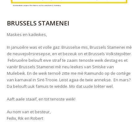
BRUSSELS STAMENEI
Maskes en kadeikes,
In januoêre was et volle gaz: Brusselse mis, Brussels Stamenei mè
de neuvejoêrsresepse, en et bezeuk on et Brussels Volkstejoêter.
Februoêre belouft eive straf te zaain: tenoste weik destag es et
vanèr Brussels Stamenei mè neu leekes van Smiske van
Muilebeik. En de weik ternoê zitte me mè Raimundo op de cortège
van karnaval in Sint-Trooie. Leist agaa de twie annekse. En mars?
Da belouft uuk famuis te wëdde. Mo dat uude loêter wel.
Aaft aaile staaif, en tot tenoste weik!
Au nom van et besteur,
Feilix, Rik en Robert