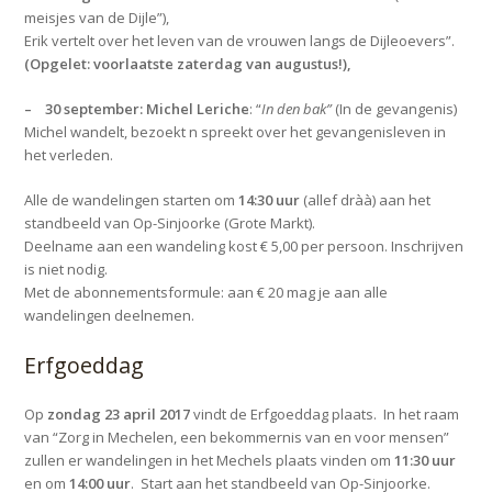
meisjes van de Dijle”),
Erik vertelt over het leven van de vrouwen langs de Dijleoevers”.
(Opgelet: voorlaatste zaterdag van augustus!),
– 30 september: Michel Leriche
: “
In den bak”
(In de gevangenis)
Michel wandelt, bezoekt n spreekt over het gevangenisleven in
het verleden.
Alle de wandelingen starten om
14:30 uur
(allef dràà) aan het
stand­beeld van Op-Sinjoorke (Grote Markt).
Deelname aan een wandeling kost € 5,00 per persoon. Inschrijven
is niet nodig.
Met de abonnementsformule: aan € 20 mag je aan alle
wandelingen deelnemen.
Erfgoeddag
Op
zondag 23 april 2017
vindt de Erfgoeddag plaats. In het raam
van “Zorg in Mechelen, een bekommernis van en voor mensen”
zullen er wandelingen in het Mechels plaats vinden om
11:30 uur
en om
14:00 uur
. Start aan het standbeeld van Op-Sinjoorke.