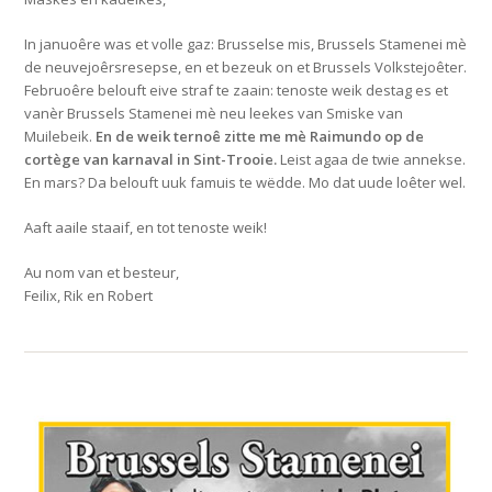
In januoêre was et volle gaz: Brusselse mis, Brussels Stamenei mè
de neuvejoêrsresepse, en et bezeuk on et Brussels Volkstejoêter.
Februoêre belouft eive straf te zaain: tenoste weik destag es et
vanèr Brussels Stamenei mè neu leekes van Smiske van
Muilebeik.
En de weik ternoê zitte me mè Raimundo op de
cortège van karnaval in Sint-Trooie.
Leist agaa de twie annekse.
En mars? Da belouft uuk famuis te wëdde. Mo dat uude loêter wel.
Aaft aaile staaif, en tot tenoste weik!
Au nom van et besteur,
Feilix, Rik en Robert