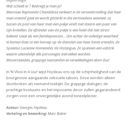
Wat scheelt er ? Bedriegt je man je?
Mevrouw Raymonde Chandebise verkeert in de veronderstelling dat haar
man vreemd gaat en wordt gesterkt in die vermoedens wanneer zij
tussen de post van haar man een pakje vindt met daarin een paar van
zijn bretellen. De afzender van dit pakje is een hotel dat niet direct
bekend staat als een familiepension… Om achter de volledige waarheid
te komen doet ze een beroep op de diensten van haar beste vriendin, de
Spaanse Lucienne Homenides de Histangua. Ze spannen een valstrik
waarin uiteindelijk alle personages betrokken worden.
Misverstanden, grappige toestanden en verwikkelingen alom dus!
In ‘N Vlooi In A Uur’ wijst Feydeau ons op de schijnheiligheid van de
bourgeoisie aangaande seksuele taboes. Deze worden alleen
doorbroken als niemand toekijkt. De grappige dialogen, de
prachtige kostuums en het imposante decor zullen gegarandeerd
zorgen voor een onvergetelijke avond toneelplezier.
Auteur:
Georges Feydeau
Vertaling en bewerking:
Marc Bober